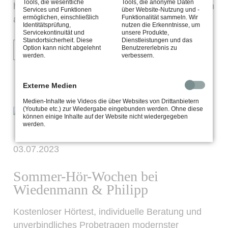
Tools, die wesentliche
Tools, die anonyme Daten
handgefertigt und erfüllen höchste Anforderungen
Services und Funktionen
über Website-Nutzung und -
ermöglichen, einschließlich
Funktionalität sammeln. Wir
an Qualität und Komfort.
Identitätsprüfung,
nutzen die Erkenntnisse, um
Servicekontinuität und
unsere Produkte,
Standortsicherheit. Diese
Dienstleistungen und das
Option kann nicht abgelehnt
Benutzererlebnis zu
WEITERLESEN …
werden.
verbessern.
Externe Medien
Medien-Inhalte wie Videos die über Websites von Drittanbietern
(Youtube etc.) zur Wiedergabe eingebunden werden. Ohne diese
können einige Inhalte auf der Website nicht wiedergegeben
werden.
03.07.2023
Sommer-Hör-Wochen bei
Wiedenmann & Philipp
Kostenloser Hörtest, individuelle Beratung und
unverbindliches Probetragen modernster