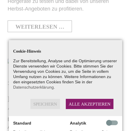
Hörgeräte zu testen und dabei von unseren
Herbst-Angeboten zu profitieren.
WEITERLESEN …
Cookie-Hinweis
Zur Bereitstellung, Analyse und die Optimierung unserer
Dienste verwenden wir Cookies. Bitte stimmen Sie der
Verwendung von Cookies zu, um die Seite in vollem
Umfang nutzen zu können. Weitere Informationen zu
den eingesetzten Cookies finden Sie in der
16.09.2023
Datenschutzerklärung
.
Maßgefertigt für Ihre Ohren – die
SPEICHERN
ALLE AKZEPTIEREN
Atelier-Im-Ohr-Hörsysteme
Die maßgefertigten Im-Ohr-Hörsysteme des
Standard
Analytik
Ateliers werden mit besonderer Präzision