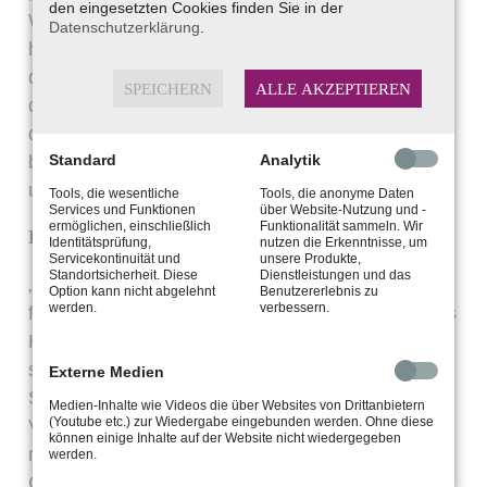
den eingesetzten Cookies finden Sie in der
Weg zum Empire State Building? Sie müssen
Datenschutzerklärung
.
heutzutage nicht mehr mit dem Stadtplan durch
die Straßen irren“, betont Daniel Philipp. „Über
SPEICHERN
ALLE AKZEPTIEREN
das Hörgerät werden die Navigationsansagen
direkt in das Ohr übermittelt. So können Sie sich
besser auf den Straßenverkehr konzentrieren
Standard
Analytik
und sind technisch auf dem neuesten Stand.“
Tools, die wesentliche
Tools, die anonyme Daten
Services und Funktionen
über Website-Nutzung und -
ermöglichen, einschließlich
Funktionalität sammeln. Wir
Fremdsprachen verstehen mit dem Hörgerät
Identitätsprüfung,
nutzen die Erkenntnisse, um
Servicekontinuität und
unsere Produkte,
Standortsicherheit. Diese
Dienstleistungen und das
„Stellen Sie sich vor, Sie sind in ein
Option kann nicht abgelehnt
Benutzererlebnis zu
werden.
verbessern.
fremdsprachiges Land gereist. Hier haben Sie als
Hörgeräte-Träger einen klaren Vorteil. Denn
smarte Hörgeräte überwinden heutzutage auch
Externe Medien
Sprach-Barrieren“, erklärt der HörExperte. „In
Medien-Inhalte wie Videos die über Websites von Drittanbietern
(Youtube etc.) zur Wiedergabe eingebunden werden. Ohne diese
Verbindung mit Apps auf dem Smartphone ist es
können einige Inhalte auf der Website nicht wiedergegeben
möglich, sich die Worte des fremdsprachigen
werden.
Gesprächspartners übersetzt in sein Hörgerät