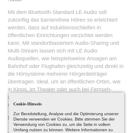
Mit dem Bluetooth-Standard LE Audio soll
zukünftig das barrierefreie Hören so erleichtert
werden, dass auf Induktionsschleifen in
öffentlichen Einrichtungen verzichtet werden
kann. Mit standortbasiertem Audio-Sharing und
Multi-Stream lassen sich mit LE Audio
Audioquellen, wie beispielsweise Ansagen am
Bahnhof oder Flughafen gleichzeitig und direkt in
die Hörsysteme mehrerer Hörgeräteträger
übertragen. Ideal, um an öffentlichen Orten, wie
in Kinos, im Theater oder auch bei Fernseh-
abenden daheim mit mehreren Hörgeräteträgern
Cookie-Hinweis
ein besseres Verstehen genießen zu können.
Zur Bereitstellung, Analyse und die Optimierung unserer
Das Hörgerät als Navigationssystem
Dienste verwenden wir Cookies. Bitte stimmen Sie der
Verwendung von Cookies zu, um die Seite in vollem
Umfang nutzen zu können. Weitere Informationen zu
„Sie spazieren durch New York und suchen den