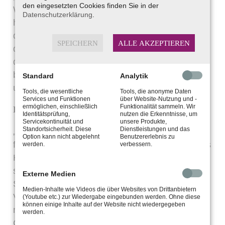
den eingesetzten Cookies finden Sie in der
Weg zum Empire State Building? Sie müssen
Datenschutzerklärung
.
heutzutage nicht mehr mit dem Stadtplan durch
die Straßen irren“, betont Daniel Philipp. „Über
SPEICHERN
ALLE AKZEPTIEREN
das Hörgerät werden die Navigationsansagen
direkt in das Ohr übermittelt. So können Sie sich
besser auf den Straßenverkehr konzentrieren
Standard
Analytik
und sind technisch auf dem neuesten Stand.“
Tools, die wesentliche
Tools, die anonyme Daten
Services und Funktionen
über Website-Nutzung und -
ermöglichen, einschließlich
Funktionalität sammeln. Wir
Fremdsprachen verstehen mit dem Hörgerät
Identitätsprüfung,
nutzen die Erkenntnisse, um
Servicekontinuität und
unsere Produkte,
Standortsicherheit. Diese
Dienstleistungen und das
„Stellen Sie sich vor, Sie sind in ein
Option kann nicht abgelehnt
Benutzererlebnis zu
fremdsprachiges Land gereist. Hier haben Sie als
werden.
verbessern.
Hörgeräte-Träger einen klaren Vorteil. Denn
smarte Hörgeräte überwinden heutzutage auch
Externe Medien
Sprach-Barrieren“, erklärt der HörExperte. „In
Medien-Inhalte wie Videos die über Websites von Drittanbietern
Verbindung mit Apps auf dem Smartphone ist es
(Youtube etc.) zur Wiedergabe eingebunden werden. Ohne diese
können einige Inhalte auf der Website nicht wiedergegeben
möglich, sich die Worte des fremdsprachigen
werden.
Gesprächspartners übersetzt in sein Hörgerät