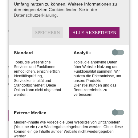
Umfang nutzen zu können. Weitere Informationen zu
Ihren Hörverlust an, programmieren die
den eingesetzten Cookies finden Sie in der
Technik und sorgen für klares Hören ab der
Datenschutzerklärung
.
ersten Minute.
Bevor Sie das Hörsystem völlig unverbindlich
SPEICHERN
ALLE AKZEPTIEREN
und gratis zu Hause testen, zeigen wir Ihnen
alle Funktionen und die kinderleichte
Standard
Analytik
Handhabung.
Tools, die wesentliche
Tools, die anonyme Daten
Services und Funktionen
über Website-Nutzung und -
Vereinbaren Sie direkt Ihren Wunschtermin für
ermöglichen, einschließlich
Funktionalität sammeln. Wir
unsere GRATIS-Höranalyse und testen Sie ein
Identitätsprüfung,
nutzen die Erkenntnisse, um
Servicekontinuität und
unsere Produkte,
Oticon-Hörsystem! Wir beraten Sie gerne.
Standortsicherheit. Diese
Dienstleistungen und das
Option kann nicht abgelehnt
Benutzererlebnis zu
werden.
verbessern.
Weitere Infos finden Sie im Flyer
Externe Medien
ZUM FLYER (PDF)
Medien-Inhalte wie Videos die über Websites von Drittanbietern
(Youtube etc.) zur Wiedergabe eingebunden werden. Ohne diese
können einige Inhalte auf der Website nicht wiedergegeben
werden.