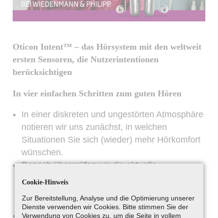
Oticon Intent™ – das Hörsystem mit den weltweit
ersten Sensoren, die Nutzerintentionen
berücksichtigen
In vier einfachen Schritten zum guten Hören
In einer diskreten und ungestörten Atmosphäre
notieren wir uns zunächst, in welchen
Situationen Sie sich (wieder) mehr Hörkomfort
wünschen.
Danach überprüfen wir die aktuelle
Leistungsfähigkeit Ihres Gehörs und erklären
Cookie-Hinweis
Ihnen, welche Hörsysteme welche Vorteile für
Zur Bereitstellung, Analyse und die Optimierung unserer
Sie haben.
Dienste verwenden wir Cookies. Bitte stimmen Sie der
Wir passen die ausgewählten Hörsysteme an
Verwendung von Cookies zu, um die Seite in vollem