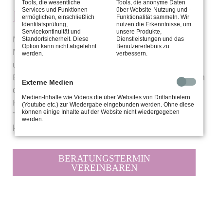
Tools, die wesentliche
Tools, die anonyme Daten
Services und Funktionen
über Website-Nutzung und -
Kosten
ermöglichen, einschließlich
Funktionalität sammeln. Wir
Identitätsprüfung,
nutzen die Erkenntnisse, um
Servicekontinuität und
unsere Produkte,
Mittels eines speziellen Hörtests, dem Tinnitus-
Standortsicherheit. Diese
Dienstleistungen und das
Option kann nicht abgelehnt
Benutzererlebnis zu
Matching, können wir Ihren Tinnitus einordnen
werden.
verbessern.
und Sie ausführlich zu den unterschiedliche
Behandlungsmethoden beraten. Bei ohrenärztlich
Externe Medien
diagnostiziertem Tinnitus übernehmen
Medien-Inhalte wie Videos die über Websites von Drittanbietern
Krankenkassen in der Regel Kosten für eine
(Youtube etc.) zur Wiedergabe eingebunden werden. Ohne diese
können einige Inhalte auf der Website nicht wiedergegeben
Tinnitus-Versorgung oder decken diese sogar
werden.
komplett.
BERATUNGSTERMIN
VEREINBAREN