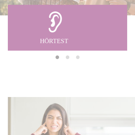
HÖRGERÄTE-
ANPASSUNG
•
•
•