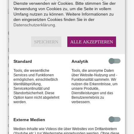
Dienste verwenden wir Cookies. Bitte stimmen Sie der
Verwendung von Cookies zu, um die Seite in vollem
Umfang nutzen zu können. Weitere Informationen zu
den eingesetzten Cookies finden Sie in der
Datenschutzerklärung
.
Gut hören in Freilassing und
Umgebung
SPEICHERN
ALLE AKZEPTIEREN
Das Fachgeschäft Wiedenmann & Philipp
Hörsysteme befindet sich in zentraler Lage in der
Standard
Analytik
Fußgängerzone von Freilassing. In unserem
Tools, die wesentliche
Tools, die anonyme Daten
modernen und barrierefreien Geschäft mit
Services und Funktionen
über Website-Nutzung und -
ermöglichen, einschließlich
Funktionalität sammeln. Wir
ausreichender Ausleuchtung finden Sie eine
Identitätsprüfung,
nutzen die Erkenntnisse, um
große Auswahl an Hörgeräten und Zubehör,
Servicekontinuität und
unsere Produkte,
Standortsicherheit. Diese
Dienstleistungen und das
sowie eine kompetente Beratung durch unsere
Option kann nicht abgelehnt
Benutzererlebnis zu
werden.
verbessern.
erfahrenen Hörakustiker.
Sie wollen einen kostenfreien Hörtest
Externe Medien
durchführen lassen, oder einen Termin für ein
Medien-Inhalte wie Videos die über Websites von Drittanbietern
unverbindliches Probetragen von modernen
(Youtube etc.) zur Wiedergabe eingebunden werden. Ohne diese