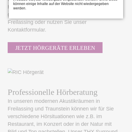
können einige Inhalte auf der Website nicht wiedergegeben
Hörsystemen vereinbaren? Kontaktieren Sie uns
werden.
gerne in unserem Hörakustikbetrieb in
Freilassing oder nutzen Sie unser
Kontaktformular.
JETZT HÖRGERÄTE ERLEBEN
Professionelle Hörberatung
In unseren modernen Akustikräumen in
Freilassing und Traunstein können wir für Sie
verschiedene Hörsituationen wie z.B. im
Restaurant, im Konzert oder in der Natur mit
Bild und Ton nachstellen. Unser THX Surround