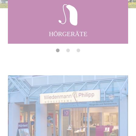
HÖRTEST
•
•
•