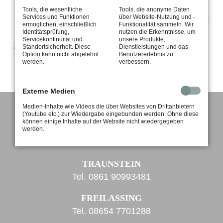
Tools, die wesentliche
Tools, die anonyme Daten
Services und Funktionen
über Website-Nutzung und -
ermöglichen, einschließlich
Funktionalität sammeln. Wir
Identitätsprüfung,
nutzen die Erkenntnisse, um
Servicekontinuität und
unsere Produkte,
Zurück
|
Alle Artikel
Standortsicherheit. Diese
Dienstleistungen und das
Option kann nicht abgelehnt
Benutzererlebnis zu
werden.
verbessern.
Externe Medien
Medien-Inhalte wie Videos die über Websites von Drittanbietern
(Youtube etc.) zur Wiedergabe eingebunden werden. Ohne diese
können einige Inhalte auf der Website nicht wiedergegeben
werden.
TRAUNSTEIN
Tel.
0861 90993481
FREILASSING
Tel.
08654 7701288