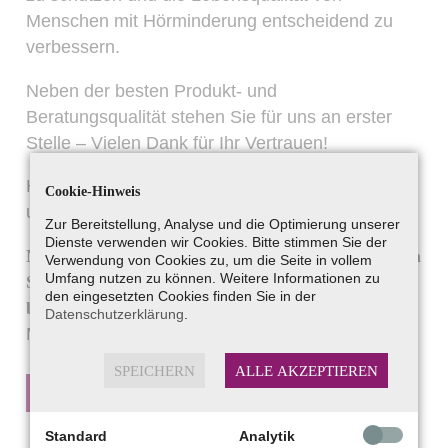
Menschen mit Hörminderung entscheidend zu
verbessern.
Neben der besten Produkt- und
Beratungsqualität stehen Sie für uns an erster
Stelle – Vielen Dank für Ihr Vertrauen!
Herzlichst, Sybille Wiedenmann, Daniel Philipp
Cookie-Hinweis
und das ganze Team
Zur Bereitstellung, Analyse und die Optimierung unserer
Dienste verwenden wir Cookies. Bitte stimmen Sie der
Nutzen Sie unsere Aktionsangebote und profitieren
Verwendung von Cookies zu, um die Seite in vollem
Umfang nutzen zu können. Weitere Informationen zu
Sie von vielfältigen Preisvorteilen und unseren
den eingesetzten Cookies finden Sie in der
besonderen Services.
Datenschutzerklärung
.
Mehr erfahren Sie in unserem Flyer:
SPEICHERN
ALLE AKZEPTIEREN
JUBILÄUMS-FLYER (PDF)
Standard
Analytik