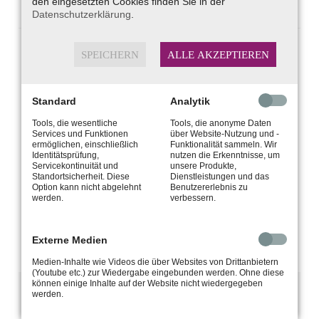
den eingesetzten Cookies finden Sie in der
Datenschutzerklärung
.
SPEICHERN
ALLE AKZEPTIEREN
Wir freuen uns auf Ihre Bewertung
Standard
Analytik
Ihre Zufriedenheit ist uns
Tools, die wesentliche
Tools, die anonyme Daten
wichtig!
Services und Funktionen
über Website-Nutzung und -
ermöglichen, einschließlich
Funktionalität sammeln. Wir
Identitätsprüfung,
nutzen die Erkenntnisse, um
Servicekontinuität und
unsere Produkte,
Waren oder sind Sie mit unserem Service
Standortsicherheit. Diese
Dienstleistungen und das
Option kann nicht abgelehnt
Benutzererlebnis zu
zufrieden? Dann freuen wir uns auf Ihre
werden.
verbessern.
Bewertung auf Google.
Zeitgleich unterstützen Sie mit Ihrer Bewertung
Externe Medien
ein Unternehmen aus Ihrer Region.
Medien-Inhalte wie Videos die über Websites von Drittanbietern
(Youtube etc.) zur Wiedergabe eingebunden werden. Ohne diese
können einige Inhalte auf der Website nicht wiedergegeben
werden.
Aufgrund Ihrer aktuellen Cookie-