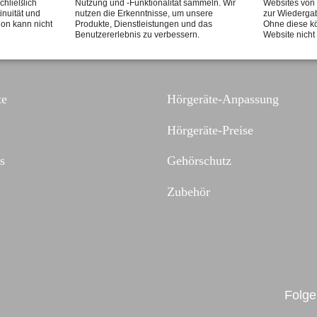
chließlich
Nutzung und -Funktionalität sammeln. Wir
Websites von 
inuität und
nutzen die Erkenntnisse, um unsere
zur Wiederga
ion kann nicht
Produkte, Dienstleistungen und das
Ohne diese kö
Benutzererlebnis zu verbessern.
Website nich
te
Hörgeräte-Anpassung
Hörgeräte-Preise
s
Gehörschutz
Zubehör
Folge