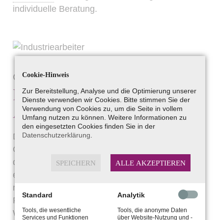
individuelle Beratung.
Cookie-Hinweis
Gehörschutz für Unternehmen
Professioneller
Zur Bereitstellung, Analyse und die Optimierung unserer
Dienste verwenden wir Cookies. Bitte stimmen Sie der
Arbeitsgehörschutz
Verwendung von Cookies zu, um die Seite in vollem
Umfang nutzen zu können. Weitere Informationen zu
den eingesetzten Cookies finden Sie in der
Datenschutzerklärung
.
Dieser Gehörschutz wird individuell nach Ihrem
Ohrabdruck maßgeschneidert und ist eigens für
den Einsatz in der Industrie und im Gewerbe
SPEICHERN
ALLE AKZEPTIEREN
entwickelt worden. Die Dämmwirkung kann je
nach Einsatzbereich durch fünf unterschiedliche
Standard
Analytik
Filter festgelegt werden, wobei die
Tools, die wesentliche
Tools, die anonyme Daten
Wahrnehmung von Alarmsignalen ständig
Services und Funktionen
über Website-Nutzung und -