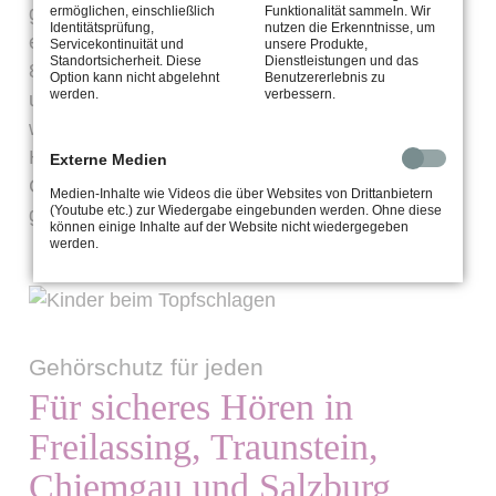
gewährleistet ist. Der Arbeitsgehörschutz
ermöglichen, einschließlich
Funktionalität sammeln. Wir
Identitätsprüfung,
nutzen die Erkenntnisse, um
entspricht den Bestimmungen der Richtlinie
Servicekontinuität und
unsere Produkte,
Standortsicherheit. Diese
Dienstleistungen und das
89/686/EWG (Persönliche Schutzausrüstungen)
Option kann nicht abgelehnt
Benutzererlebnis zu
werden.
verbessern.
und EN 352-2: 1993 (CE0336) und ist aus
weichem oder hartem Material erhältlich. Ihr
Hörgeräteakustiker in Freilassing, Traunstein,
Externe Medien
Chiemgau und Salzburg ist der Experte für
Medien-Inhalte wie Videos die über Websites von Drittanbietern
(Youtube etc.) zur Wiedergabe eingebunden werden. Ohne diese
gutes Hören.
können einige Inhalte auf der Website nicht wiedergegeben
werden.
Gehörschutz für jeden
Für sicheres Hören in
Freilassing, Traunstein,
Chiemgau und Salzburg