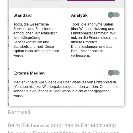
Standard
Analytik
Tools, die wesentliche
Tools, die anonyme Daten
Services und Funktionen
über Website-Nutzung und -
ermöglichen, einschließlich
Funktionalität sammeln. Wir
Gehörschutz für jedes Ohr in
Identitätsprüfung,
nutzen die Erkenntnisse, um
Servicekontinuität und
unsere Produkte,
Oberbayern
Standortsicherheit. Diese
Dienstleistungen und das
Option kann nicht abgelehnt
Benutzererlebnis zu
In-Ear-Monitoring für
werden.
verbessern.
andere Situationen
Externe Medien
Für den
Motorsport
haben Sie ebenfalls die
Medien-Inhalte wie Videos die über Websites von Drittanbietern
(Youtube etc.) zur Wiedergabe eingebunden werden. Ohne diese
Möglichkeit sich einen individuellen Gehörschutz
können einige Inhalte auf der Website nicht wiedergegeben
werden.
anpassen zu lassen. Dieser sorgt für beste
Kommunikation zwischen Rennfahrer und
Rennstall.
Beim
Telefonieren
sorgt das In-Ear-Monitoring
für bestes Sprachverstehen auch in lärmreicher