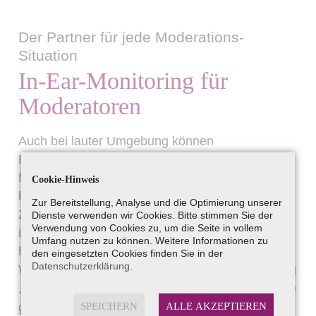
Der Partner für jede Moderations-
Situation
In-Ear-Monitoring für
Moderatoren
Auch bei lauter Umgebung können
Regieanweisungen beim Tragen des In-Ear-
Monitorings weiterhin gehört werden. Ebenso
Cookie-Hinweis
können die Regieanweisungen unbemerkt vom
Zur Bereitstellung, Analyse und die Optimierung unserer
Zuschauer empfangen werden. Der Gehörschutz
Dienste verwenden wir Cookies. Bitte stimmen Sie der
Verwendung von Cookies zu, um die Seite in vollem
ist unauffällig und schützt das Gehör vor zu
Umfang nutzen zu können. Weitere Informationen zu
hoher Lautstärke. Unsere Mitarbeiter von
den eingesetzten Cookies finden Sie in der
Datenschutzerklärung
.
Wiedenmann & Philipp Hörsysteme in
Freilassing
,
Traunstein
, Chiemgau und Salzburg beraten Sie
SPEICHERN
ALLE AKZEPTIEREN
gerne!