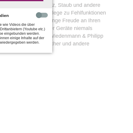
 Schweiß, Ohrenschmalz, Staub und andere
ei unzureichender Pflege zu Fehlfunktionen
edien
te führen. Damit Sie lange Freude an Ihren
e wie Videos die über
 Sie zur Reinigung Ihrer Geräte niemals
Drittanbietern (Youtube etc.)
be eingebunden werden.
kohol verwenden. Bei Wiedenmann & Philipp
nnen einige Inhalte auf der
t wiedergegeben werden.
pezielle Reinigungstücher und andere