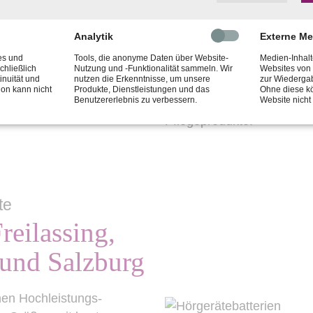
Zu hohe Luftfeuchtigkeit,
Verschmutzungen können b
Analytik
Externe M
und Ausfällen der Hörgerä
es und
Tools, die anonyme Daten über Website-
Medien-Inhalt
Hörgeräten haben, sollten
chließlich
Nutzung und -Funktionalität sammeln. Wir
Websites von 
inuität und
nutzen die Erkenntnisse, um unsere
zur Wiederga
Haushaltsreiniger oder Al
ion kann nicht
Produkte, Dienstleistungen und das
Ohne diese kö
Benutzererlebnis zu verbessern.
Website nich
Hörsysteme erhalten Sie s
Pflegeprodukte.
te
reilassing,
 und Salzburg
nen Hochleistungs-