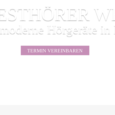
TESTHÖRER W
 moderne Hörgeräte in 
TERMIN VEREINBAREN