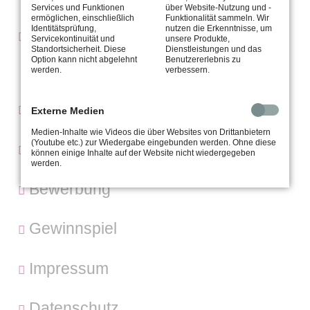
Services und Funktionen
über Website-Nutzung und -
ermöglichen, einschließlich
Funktionalität sammeln. Wir
Identitätsprüfung,
nutzen die Erkenntnisse, um
Aktuelles
Servicekontinuität und
unsere Produkte,
Standortsicherheit. Diese
Dienstleistungen und das
Option kann nicht abgelehnt
Benutzererlebnis zu
Artikel
werden.
verbessern.
Kontakt
Externe Medien
Medien-Inhalte wie Videos die über Websites von Drittanbietern
(Youtube etc.) zur Wiedergabe eingebunden werden. Ohne diese
Karriere
können einige Inhalte auf der Website nicht wiedergegeben
werden.
Bewerbung
Gewinnspiel
Impressum
Datenschutz