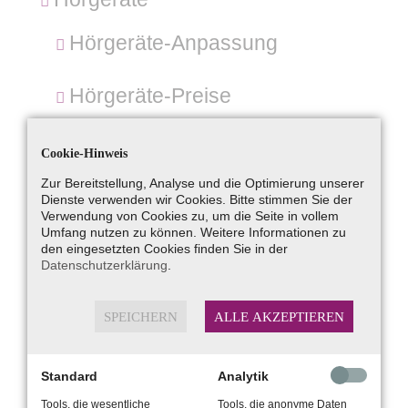
Hörgeräte-Anpassung
Hörgeräte-Preise
SoniTon Hörsysteme
Cookie-Hinweis
Zur Bereitstellung, Analyse und die Optimierung unserer
Pädakustik
Dienste verwenden wir Cookies. Bitte stimmen Sie der
Verwendung von Cookies zu, um die Seite in vollem
Umfang nutzen zu können. Weitere Informationen zu
den eingesetzten Cookies finden Sie in der
Tinnitus
Datenschutzerklärung
.
Gehörschutz
SPEICHERN
ALLE AKZEPTIEREN
In-Ear-Monitoring
Standard
Analytik
Zubehör
Tools, die wesentliche
Tools, die anonyme Daten