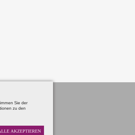
stimmen Sie der
tionen zu den
unstein
ALLE AKZEPTIEREN