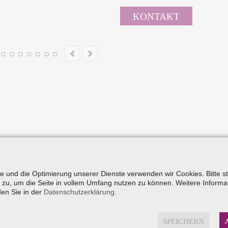
KONTAKT
yse und die Optimierung unserer Dienste verwenden wir Cookies. Bitte 
zu, um die Seite in vollem Umfang nutzen zu können. Weitere Informa
den Sie in der
Datenschutzerklärung
.
Das Traunsteiner Hörakustik-Fachgeschäft
Hören mit Hörgeräten in Tra
SPEICHERN