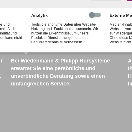
Analytik
Externe M
es und
Tools, die anonyme Daten über Website-
Medien-Inhalt
chließlich
Nutzung und -Funktionalität sammeln. Wir
Websites von 
inuität und
nutzen die Erkenntnisse, um unsere
zur Wiederga
ion kann nicht
Produkte, Dienstleistungen und das
Ohne diese kö
Benutzererlebnis zu verbessern.
Website nich
Ausgezeichneter Service
I
r
Bei Wiedenmann & Philipp Hörsysteme
A
erwartet Sie eine persönliche und
I
.
unverbindliche Beratung sowie einen
H
umfangreichen Service.
I